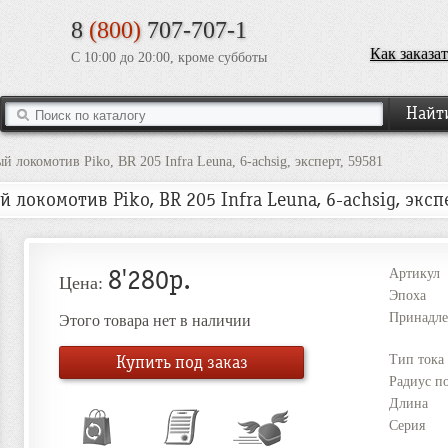
8
(800)
707-707-1
Как заказат
С 10:00 до 20:00, кроме субботы
й локомотив Piko, BR 205 Infra Leuna, 6-achsig, эксперт, 59581
 локомотив Piko, BR 205 Infra Leuna, 6-achsig, эксп
8'280р.
Артикул
Цена:
Эпоха
Принадле
Этого товара нет в наличии
Купить под заказ
Тип тока
Радиус п
Длина
Серия