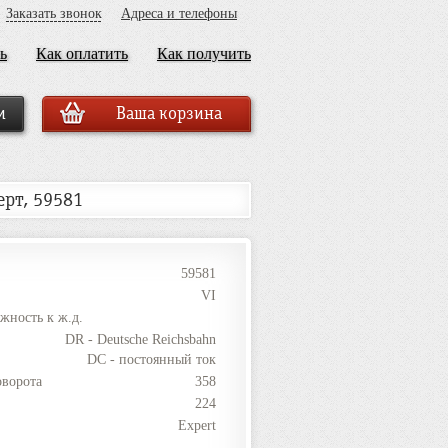
Заказать звонок
Адреса и телефоны
ь
Как оплатить
Как получить
Ваша корзина
ерт, 59581
59581
VI
жность к ж.д.
DR - Deutsche Reichsbahn
DC - постоянный ток
оворота
358
224
Expert