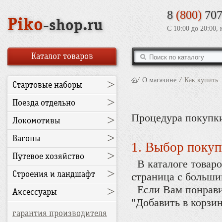
8
(800)
707
Piko
-shop.ru
С 10:00 до 20:00,
Каталог товаров
/
О магазине
/
Как купить
>
Стартовые наборы
>
Поезда отдельно
Процедура покупки
>
Локомотивы
>
Вагоны
1. Выбор покуп
>
Путевое хозяйство
В каталоге товаро
>
Строения и ландшафт
страница с больши
>
Если Вам понравил
Аксессуары
"Добавить в корзин
гарантия производителя