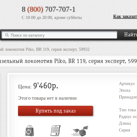
8
(800)
707-707-1
Как заказат
С 10:00 до 20:00, кроме субботы
й локомотив Piko, BR 119, серия эксперт, 59932
зельный локомотив Piko, BR 119, серия эксперт, 59
9'460р.
Артикул
Цена:
Эпоха
Принадле
Этого товара нет в наличии
Купить под заказ
Тип тока
Радиус п
Длина
Серия