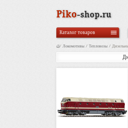
Piko
-shop.ru
Каталог товаров
/
Локомотивы
/
Тепловозы
/
Дизельны
Ди