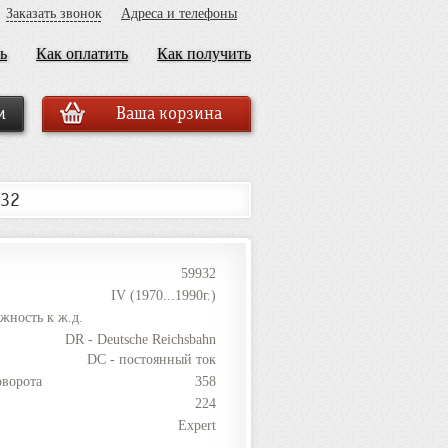
Заказать звонок
Адреса и телефоны
ь
Как оплатить
Как получить
Ваша корзина
932
59932
IV (1970...1990г.)
жность к ж.д.
DR - Deutsche Reichsbahn
DC - постоянный ток
оворота
358
224
Expert