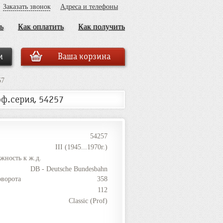
Заказать звонок
Адреса и телефоны
ь
Как оплатить
Как получить
Ваша корзина
57
оф.серия, 54257
54257
III (1945...1970г.)
жность к ж.д.
DB - Deutsche Bundesbahn
оворота
358
112
Classic (Prof)