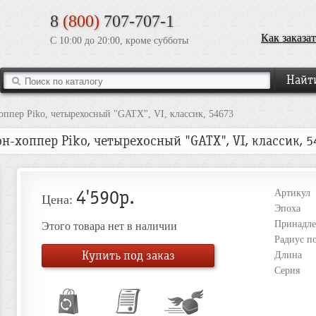
8
(800)
707-707-1
Как заказат
С 10:00 до 20:00, кроме субботы
оппер Piko, четырехосный "GATX", VI, классик, 54673
он-хоппер Piko, четырехосный "GATX", VI, классик, 5
4'590р.
Артикул
Цена:
Эпоха
Принадле
Этого товара нет в наличии
Радиус п
Купить под заказ
Длина
Серия