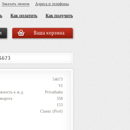
Заказать звонок
Адреса и телефоны
ь
Как оплатить
Как получить
Ваша корзина
4673
54673
VI
жность к ж.д.
Privatbahn
оворота
358
153
Classic (Prof)