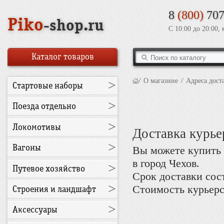
8
(800)
707
Piko
-shop.ru
С 10:00 до 20:00,
Каталог товаров
/
О магазине
/
Адреса дост
>
Стартовые наборы
>
Поезда отдельно
>
Локомотивы
Доставка курье
>
Вагоны
Вы можете купить 
в город Чехов.
>
Путевое хозяйство
Срок доставки сост
>
Стоимость курьерск
Строения и ландшафт
>
Аксессуары