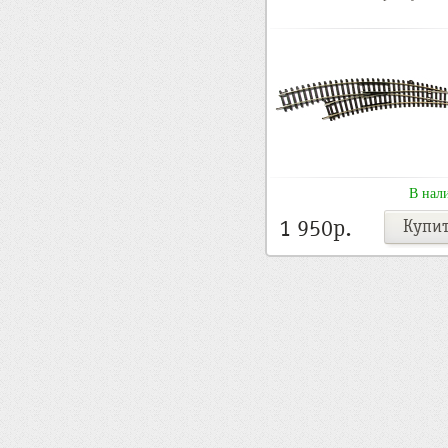
В нал
1 950p.