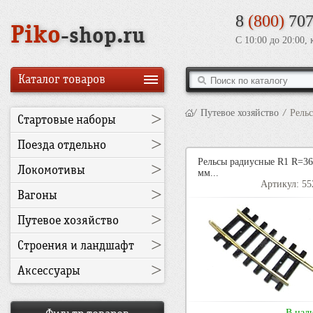
8
(800)
707
Piko
-shop.ru
С 10:00 до 20:00,
Каталог товаров
/
Путевое хозяйство
/
Рель
>
Стартовые наборы
>
Поезда отдельно
Рельсы радиусные R1 R=3
>
Локомотивы
мм...
Артикул: 55
>
Вагоны
>
Путевое хозяйство
>
Строения и ландшафт
>
Аксессуары
В нал