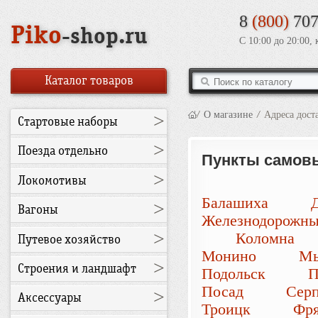
8
(800)
707
Piko
-shop.ru
С 10:00 до 20:00,
Каталог товаров
/
О магазине
/
Адреса дост
>
Стартовые наборы
>
Поезда отдельно
Пункты самовы
>
Локомотивы
Балашиха
>
Вагоны
Железнодорожн
>
Коломна
Путевое хозяйство
Монино
М
>
Строения и ландшафт
Подольск
П
Посад
Серп
>
Аксессуары
Троицк
Фр