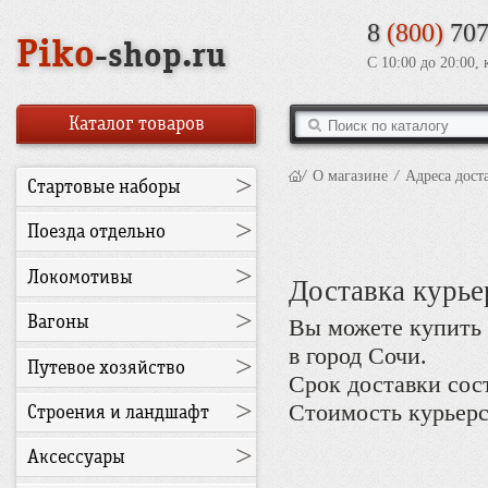
8
(800)
707
Piko
-shop.ru
С 10:00 до 20:00,
Каталог товаров
/
О магазине
/
Адреса дост
>
Стартовые наборы
>
Поезда отдельно
>
Локомотивы
Доставка курье
>
Вагоны
Вы можете купить 
в город Сочи.
>
Путевое хозяйство
Срок доставки сост
>
Стоимость курьерск
Строения и ландшафт
>
Аксессуары