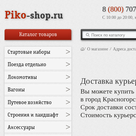
8
(800)
707
Piko
-shop.ru
С 10:00 до 20:00,
Каталог товаров
/
О магазине
/
Адреса дост
>
Стартовые наборы
>
Поезда отдельно
>
Локомотивы
Доставка курье
>
Вагоны
Вы можете купить 
в город Красногорс
>
Путевое хозяйство
Срок доставки сост
>
Стоимость курьерск
Строения и ландшафт
>
Аксессуары