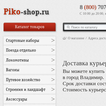
8
(800)
707
Piko
-shop.ru
С 10:00 до 20:00,
Каталог товаров
/
О магазине
/
Адреса дост
>
Стартовые наборы
>
Поезда отдельно
>
Локомотивы
Доставка курье
>
Вагоны
Вы можете купить 
в город Владимир.
>
Путевое хозяйство
Срок доставки сост
>
Стоимость курьерск
Строения и ландшафт
>
Аксессуары