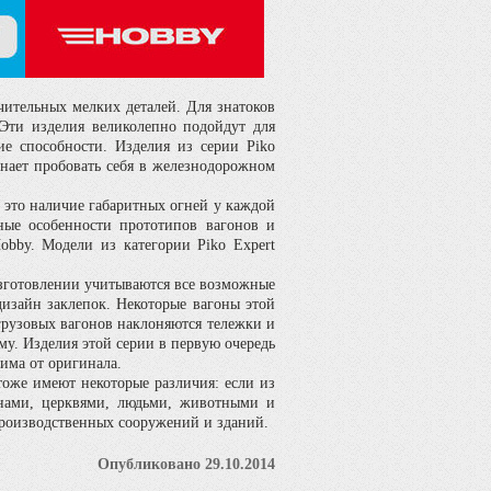
чительных мелких деталей. Для знатоков
 Эти изделия великолепно подойдут для
кие способности. Изделия из серии Piko
инает пробовать себя в железнодорожном
- это наличие габаритных огней у каждой
ные особенности прототипов вагонов и
obby. Модели из категории Piko Expert
изготовлении учитываются все возможные
дизайн заклепок. Некоторые вагоны этой
рузовых вагонов наклоняются тележки и
му. Изделия этой серии в первую очередь
има от оригинала.
оже имеют некоторые различия: если из
нами, церквями, людьми, животными и
 производственных сооружений и зданий.
Опубликовано 29.10.2014