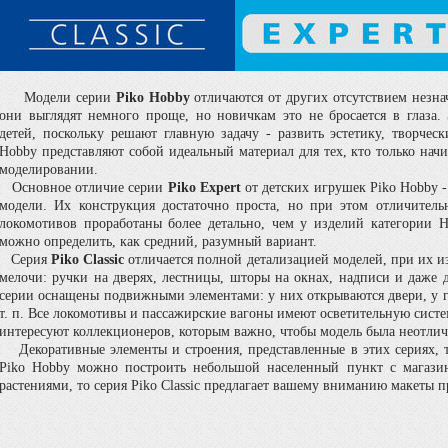
Модели серии
Piko Hobby
отличаются от других отсутствием незна
они выглядят немного проще, но новичкам это не бросается в глаза.
детей, поскольку решают главную задачу - развить эстетику, творчес
Hobby представляют собой идеальный материал для тех, кто только нач
моделировании.
Основное отличие серии
Piko Expert
от детских игрушек Piko Hobby 
модели. Их конструкция достаточно проста, но при этом отличитель
локомотивов проработаны более детально, чем у изделий категории H
можно определить, как средний, разумный вариант.
Серия
Piko Classic
отличается полной детализацией моделей, при их 
мелочи: ручки на дверях, лестницы, шторы на окнах, надписи и даже 
серии оснащены подвижными элементами: у них открываются двери, у г
т. п. Все локомотивы и пассажирские вагоны имеют осветительную систе
интересуют коллекционеров, которым важно, чтобы модель была неотлич
Декоративные элементы и строения, представленные в этих сериях, т
Piko Hobby можно построить небольшой населенный пункт с магази
растениями, то серия Piko Classic предлагает вашему вниманию макеты