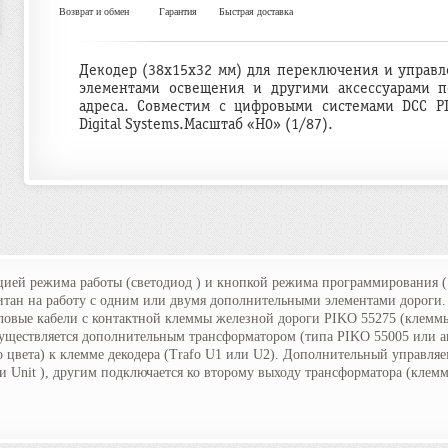
Возврат и обмен
Гарантия
Быстрая доставка
Декодер (38x15x32 мм) для переключения и управл
элементами освещения и другими аксессуарами п
адреса. Совместим с цифровыми системами DCC P
Digital Systems.Масштаб «H0» (1/87).
цией режима работы (светодиод ) и кнопкой режима программирования (
читан на работу с одним или двумя дополнительными элементами дороги.
ловые кабели с контактной клеммы железной дороги PIKO 55275 (клеммы 
уществляется дополнительным трансформатором (типа PIKO 55005 или 
о цвета) к клемме декодера (Trafo U1 или U2). Дополнительный управл
ли Unit ), другим подключается ко второму выходу трансформатора (клемм