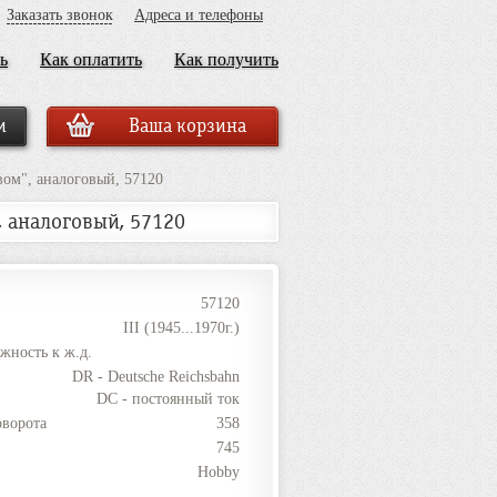
Заказать звонок
Адреса и телефоны
ь
Как оплатить
Как получить
Ваша корзина
вом", аналоговый, 57120
, аналоговый, 57120
57120
III (1945...1970г.)
жность к ж.д.
DR - Deutsche Reichsbahn
DC - постоянный ток
оворота
358
745
Hobby