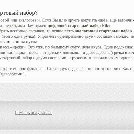
артовый набор?
овой или аналоговый. Если Вы планируете докупать ещё и ещё вагончики
ми, переездами Вам нужен
цифровой стартовый набор Piko
.
рать несколько составов, то лучше взять
аналоговый стартовый набор
.
 (всего одна ручка). Управлять одновременно двумя составами можно, но
ить по разным путям.
ассажирский. Это уже, по большому счёту, дело вкуса. Одна подсказка
инки, ящики, мебель от детских домиков... и даже щебень (гречка в кач
 стартовый набор с двумя составами - грузовым и пассажирским одновр
скорее вопрос финансов. Ст
о
ит звук недёшево, но оно того ст
о
ит. Как п
"наворотами".
Помощь покупателю