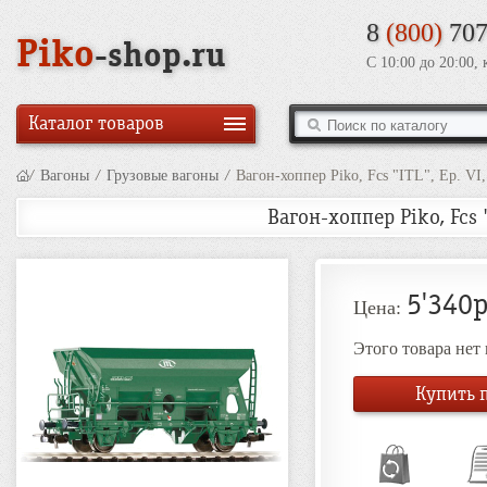
8
(800)
707
Piko
-shop.ru
С 10:00 до 20:00,
Каталог товаров
/
Вагоны
/
Грузовые вагоны
/
Вагон-хоппер Piko, Fcs "ITL", Ep. VI,
Вагон-хоппер Piko, Fcs "
5'340р
Цена:
Этого товара нет
Купить п