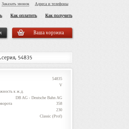
Заказать звонок
Адреса и телефоны
ь
Как оплатить
Как получить
Ваша корзина
.серия, 54835
54835
V
жность к ж.д.
DB AG - Deutsche Bahn AG
оворота
358
230
Classic (Prof)