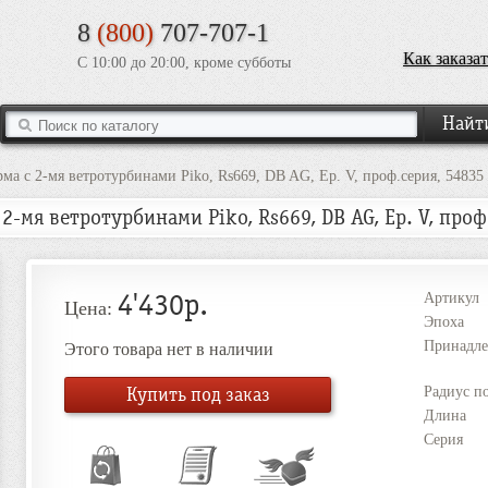
8
(800)
707-707-1
Как заказат
С 10:00 до 20:00, кроме субботы
ма с 2-мя ветротурбинами Piko, Rs669, DB AG, Ep. V, проф.серия, 54835
2-мя ветротурбинами Piko, Rs669, DB AG, Ep. V, проф
4'430р.
Артикул
Цена:
Эпоха
Принадле
Этого товара нет в наличии
Купить под заказ
Радиус п
Длина
Серия