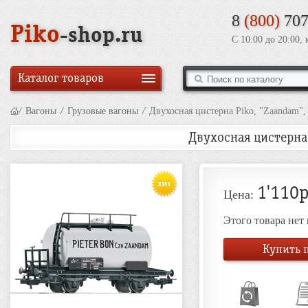
8
(800)
707
Piko
-shop.ru
С 10:00 до 20:00,
Каталог товаров
/
Вагоны
/
Грузовые вагоны
/
Двухосная цистерна Piko, "Zaandam",
Двухосная цистерна 
1'110р
Цена:
Этого товара нет
Купить п