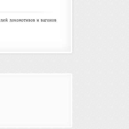
елей локомотивов и вагонов