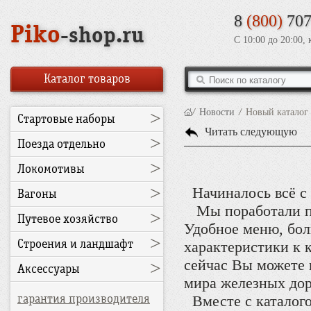
8
(800)
707
Piko
-shop.ru
С 10:00 до 20:00,
Каталог товаров
/
Новости
/
Новый каталог 
>
Стартовые наборы
Читать следующую
>
Поезда отдельно
>
Локомотивы
>
Начиналось всё с
Вагоны
Мы поработали пар
>
Путевое хозяйство
Удобное меню, бол
>
Строения и ландшафт
характеристики к 
сейчас Вы можете п
>
Аксессуары
мира железных дор
гарантия производителя
Вместе с каталого